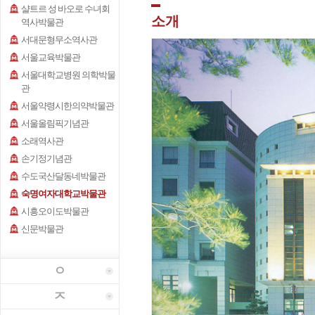
샬트르 성 바오로 수녀회
소개
역사박물관
서대문형무소역사관
서울교육박물관
서울대학교병원 의학박물
관
서울약령시한의약박물관
서울올림픽기념관
소래역사관
손기정기념관
수도국산달동네박물관
숙명여자대학교박물관
시흥오이도박물관
신문박물관
ㅇ
ㅈ