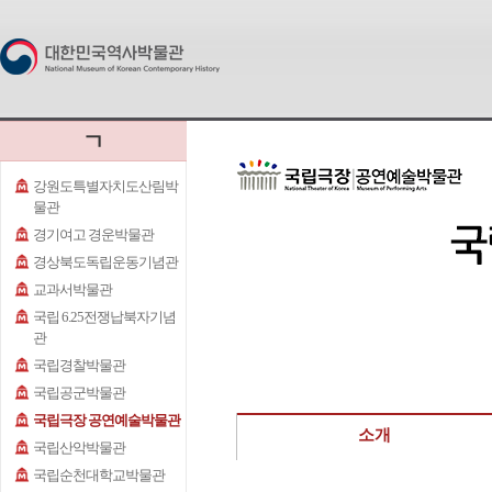
ㄱ
강원도특별자치도산림박
물관
경기여고 경운박물관
경상북도독립운동기념관
교과서박물관
국립 6.25전쟁납북자기념
관
국립경찰박물관
국립공군박물관
국립극장 공연예술박물관
소개
국립산악박물관
국립순천대학교박물관