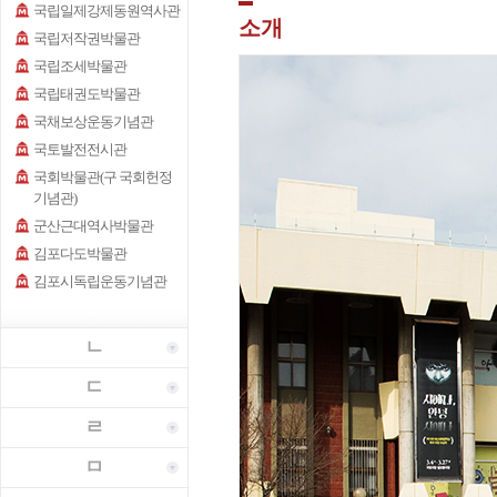
국립일제강제동원역사관
소개
국립저작권박물관
국립조세박물관
국립태권도박물관
국채보상운동기념관
국토발전전시관
국회박물관(구 국회헌정
기념관)
군산근대역사박물관
김포다도박물관
김포시독립운동기념관
ㄴ
ㄷ
ㄹ
ㅁ