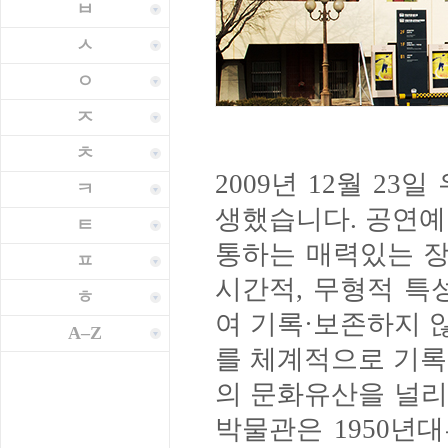
ㅂ
ㅅ
ㅇ
ㅈ
ㅊ
2009년 12월 2
ㅋ
생했습니다. 공연예
ㅌ
통하는 매력있는 장
ㅍ
시간적, 무형적 특
ㅎ
여 기록·보존하지 
A–Z
를 체계적으로 기록
의 문화유산을 널리
박물관은 1950년