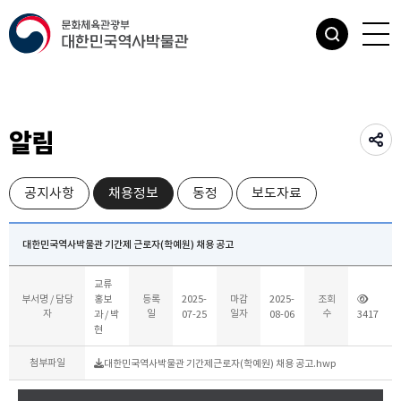
알림
공지사항
채용정보
동정
보도자료
대한민국역사박물관 기간제 근로자(학예원) 채용 공고
교류
부서명 / 담당
홍보
등록
2025-
마감
2025-
조회
자
일
일자
수
3417
과 / 박
07-25
08-06
현
첨부파일
대한민국역사박물관 기간제근로자(학예원) 채용 공고.hwp